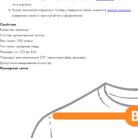
их в корзину
Когда наполнили корзину и готовы совершить заказ, нажмите
значок корзины
в верхнем меню и приступайте к оформлению
Свойства
Качество: премиум
Состав: органический хлопок
Вес ткани: 180 грамм
Тип ткани: кулирная гладь
Размеры: от 120 до 4XL
Подходит для нанесения: DTF, термотрансфер, вышивка
Допустима ежедневная носка: да
Размерная сетка