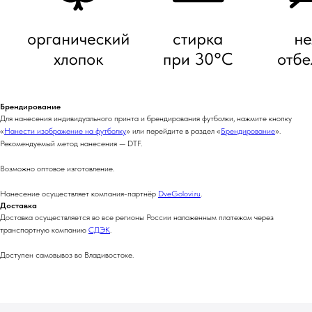
Брендирование
Для нанесения индивидуального принта и брендирования футболки, нажмите кнопку
«
Нанести изображение на футболку
» или перейдите в раздел «
Брендирование
».
Рекомендуемый метод нанесения — DTF.
Возможно оптовое изготовление.
Нанесение осуществляет компания-партнëр
DveGolovi.ru
.
Доставка
Доставка осуществляется во все регионы России наложенным платежом через
транспортную компанию
СДЭК
.
Доступен самовывоз во Владивостоке.