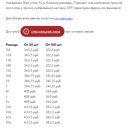
подчеркнет Ваш стиль. Есть большие размеры. Подходит под нанесение принтов,
логотипов и прочих изображений методом DTF, термотрансфером или вышивкой.
Для обзора всех цветов, посетите
эту карточку
.
Доступна
специальная цена
при оптовом заказе.
Размер:
От 50 шт:
От 100 шт:
110
365,5 руб.
322,5 руб.
120
365,5 руб.
322,5 руб.
130
365,5 руб.
322,5 руб.
140
365,5 руб.
322,5 руб.
150
365,5 руб.
322,5 руб.
160
386,75 руб.
341,25 руб.
XS
386,75 руб.
341,25 руб.
S
386,75 руб.
341,25 руб.
M
408 руб.
360 руб.
L
408 руб.
360 руб.
XL
408 руб.
360 руб.
2XL
433,5 руб.
382,5 руб.
3XL
433,5 руб.
382,5 руб.
4XL
433,5 руб.
382,5 руб.
5XL
433,5 руб.
382,5 руб.