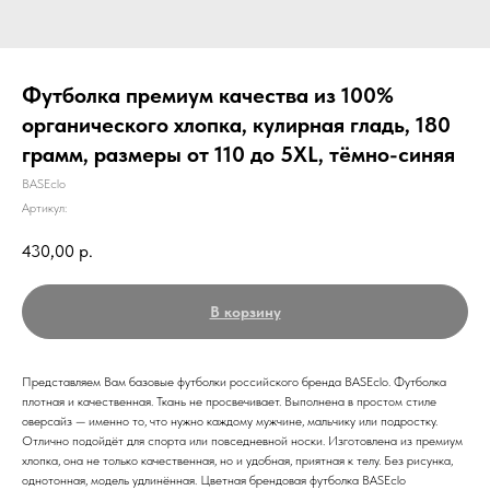
Футболка премиум качества из 100%
органического хлопка, кулирная гладь, 180
грамм, размеры от 110 до 5XL, тёмно-синяя
BASEclo
Артикул:
430,00
р.
В корзину
Представляем Вам базовые футболки российского бренда BASEclo. Футболка
плотная и качественная. Ткань не просвечивает. Выполнена в простом стиле
оверсайз — именно то, что нужно каждому мужчине, мальчику или подростку.
Отлично подойдёт для спорта или повседневной носки. Изготовлена из премиум
хлопка, она не только качественная, но и удобная, приятная к телу. Без рисунка,
однотонная, модель удлинённая. Цветная брендовая футболка BASEclo