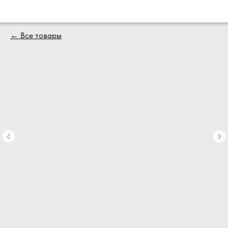
← Все товары
Главная
Футболки
Футболки
Толстовки
Наволочк
Брендиро
Контакты