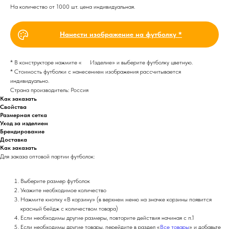
На количество от 1000 шт. цена индивидуальная.
Нанести изображение на футболку *
* В конструкторе нажмите «
Изделие
» и выберите футболку цветную.
* Стоимость футболки с нанесением изображения рассчитывается
индивидуально.
Страна производитель: Россия
Как заказать
Свойства
Размерная сетка
Уход за изделием
Брендирование
Доставка
Как заказать
Для заказа оптовой партии футболок:
Выберите размер футболок
Укажите необходимое количество
Нажмите кнопку «В корзину» (в верхнем меню на значке корзины появится
красный бейдж с количеством товара)
Если необходимы другие размеры, повторите действия начиная с п.1
Если необходимы другие товары, перейдите в раздел «
Все товары
» и добавьте