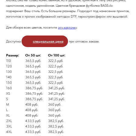
однотонная, модель удлинённая. Цветная брендовая футболка BASEclo
подчеркнет Ваш стиль. Есть большие размеры. Подходит под нанесение принтов,
логотипов и прочих изображений методом DTF, термотрансфером или вышивкой.
Для обзора всех цветов, посетите
эту карточку
.
Доступна
специальная цена
при оптовом заказе.
Размер:
От 50 шт:
От 100 шт:
110
365,5 руб.
322,5 руб.
120
365,5 руб.
322,5 руб.
130
365,5 руб.
322,5 руб.
140
365,5 руб.
322,5 руб.
150
365,5 руб.
322,5 руб.
160
386,75 руб.
341,25 руб.
XS
386,75 руб.
341,25 руб.
S
386,75 руб.
341,25 руб.
M
408 руб.
360 руб.
L
408 руб.
360 руб.
XL
408 руб.
360 руб.
2XL
433,5 руб.
382,5 руб.
3XL
433,5 руб.
382,5 руб.
4XL
433,5 руб.
382,5 руб.