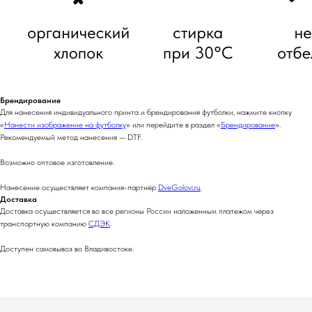
Брендирование
Для нанесения индивидуального принта и брендирования футболки, нажмите кнопку
«
Нанести изображение на футболку
» или перейдите в раздел «
Брендирование
».
Рекомендуемый метод нанесения — DTF.
Возможно оптовое изготовление.
Нанесение осуществляет компания-партнëр
DveGolovi.ru
.
Доставка
Доставка осуществляется во все регионы России наложенным платежом через
транспортную компанию
СДЭК
.
Доступен самовывоз во Владивостоке.