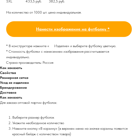
5XL
433,5 руб.
382,5 руб.
На количество от 1000 шт. цена индивидуальная.
Нанести изображение на футболку *
* В конструкторе нажмите «
Изделие
» и выберите футболку цветную.
* Стоимость футболки с нанесением изображения рассчитывается
индивидуально.
Страна производитель: Россия
Как заказать
Свойства
Размерная сетка
Уход за изделием
Брендирование
Доставка
Как заказать
Для заказа оптовой партии футболок:
Выберите размер футболок
Укажите необходимое количество
Нажмите кнопку «В корзину» (в верхнем меню на значке корзины появится
красный бейдж с количеством товара)