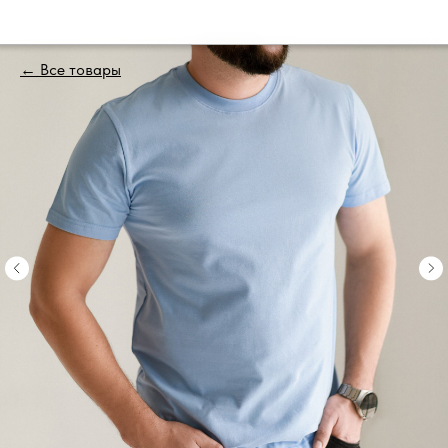
← Все товары
Главная
Футболки
Футболки
Толстовки
Наволочк
Брендиро
Контакты