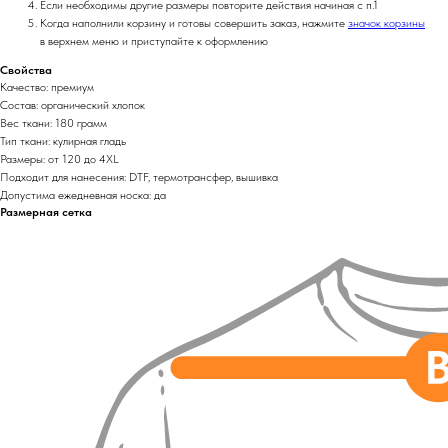
Если необходимы другие размеры повторите действия начиная с п.1
Когда наполнили корзину и готовы совершить заказ, нажмите
значок корзины
в верхнем меню и приступайте к оформлению
Свойства
Качество: премиум
Состав: органический хлопок
Вес ткани: 180 грамм
Тип ткани: кулирная гладь
Размеры: от 120 до 4XL
Подходит для нанесения: DTF, термотрансфер, вышивка
Допустима ежедневная носка: да
Размерная сетка