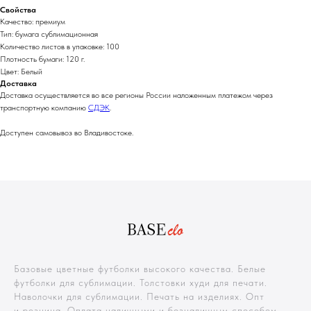
Свойства
Качество: премиум
Тип: бумага сублимационная
Количество листов в упаковке: 100
Плотность бумаги: 120 г.
Цвет: Белый
Доставка
Доставка осуществляется во все регионы России наложенным платежом через
транспортную компанию
СДЭК
.
Доступен самовывоз во Владивостоке.
Базовые цветные футболки высокого качества. Белые
футболки для сублимации. Толстовки худи для печати.
Наволочки для сублимации. Печать на изделиях. Опт
и розница. Оплата наличными и безналичным способом.