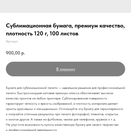
Сублимационная бумага, премиум качество,
плотность 120 г, 100 листов
Артикул:
900,00
р.
В корзину
Бумага для сублимационной печати — идеальное решение для профессиональной
печати. Быстросохнущая матовая премиум-класса обеспечивает высокое
качество принтов на любом принтере. Сублимированная поверхность
гарантирует чёткость и яркость изображений, а плотность материала делает
принты красивыми и насыщенными. Используйте эту бумагу для термопереноса
и получайте отличные результаты при печати фотографий, плакатов, открыток
и многое другое. А также на футболках, чехлах для телефонах, кружках и т. д.
Не упустите возможность купить качественную бумагу для своего творчества
и профессиональной деятельности.