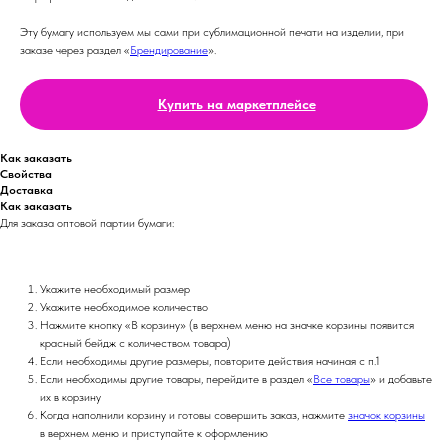
Эту бумагу используем мы сами при сублимационной печати на изделии, при
заказе через раздел «
Брендирование
».
Купить на маркетплейсе
Как заказать
Свойства
Доставка
Как заказать
Для заказа оптовой партии бумаги:
Укажите необходимый размер
Укажите необходимое количество
Нажмите кнопку «В корзину» (в верхнем меню на значке корзины появится
красный бейдж с количеством товара)
Если необходимы другие размеры, повторите действия начиная с п.1
Если необходимы другие товары, перейдите в раздел «
Все товары
» и добавьте
их в корзину
Когда наполнили корзину и готовы совершить заказ, нажмите
значок корзины
в верхнем меню и приступайте к оформлению