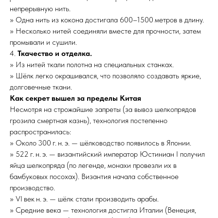
непрерывную нить.
» Одна нить из кокона достигала 600–1500 метров в длину.
» Несколько нитей соединяли вместе для прочности, затем
промывали и сушили.
4.
Ткачество и отделка.
» Из нитей ткали полотна на специальных станках.
» Шёлк легко окрашивался, что позволяло создавать яркие,
долговечные ткани.
Как секрет вышел за пределы Китая
Несмотря на строжайшие запреты (за вывоз шелкопрядов
грозила смертная казнь), технология постепенно
распространилась:
» Около 300 г. н. э. — шёлководство появилось в Японии.
» 522 г. н. э. — византийский император Юстиниан I получил
яйца шелкопряда (по легенде, монахи провезли их в
бамбуковых посохах). Византия начала собственное
производство.
» VI век н. э. — шёлк стали производить арабы.
» Средние века — технология достигла Италии (Венеция,