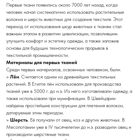
Первые ткани появились около 7000 лет назад, когда
человек начал систематично использовать растительные
волокна и шерсть животных для создания текстиля. Этот
переход от использования шкур животных к тканям стал
важным этапом в развитии цивилизации, позволившим
улучшить комфорт и эстетику одежды, а также заложив
основы для будущих технологических прорывов в
текстильной промышленности.
Материалы для первых тканей
Среди первых материалов, освоенных человеком, были:
»
Лён
. Считается одним из древнейших текстильных
растений. В Египте лён использовали для производства
тканей уже в 5000 г. до н.э. Из него изготавливали одежду, а
также использовали при мумификации. В Швейцарии
найдены простейшие конструкции для плетения волокон,
датируемые этим периодом.
»
Шерсть
. Её получали от овец, коз и других животных. В
Месопотамии уже в IV тысячелетии до н.э. разводили овец и
производили шерстяные ткани.