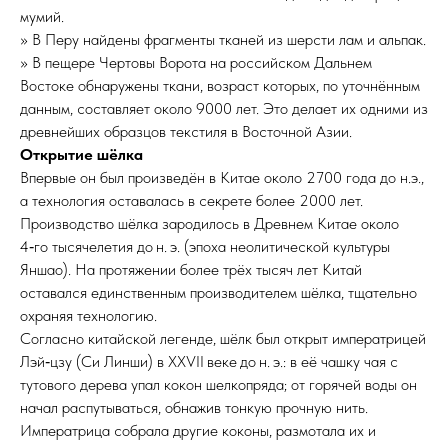
мумий.
» В Перу найдены фрагменты тканей из шерсти лам и альпак.
» В пещере Чертовы Ворота на российском Дальнем
Востоке обнаружены ткани, возраст которых, по уточнённым
данным, составляет около 9000 лет. Это делает их одними из
древнейших образцов текстиля в Восточной Азии.
Открытие шёлка
Впервые он был произведён в Китае около 2700 года до н.э.,
а технология оставалась в секрете более 2000 лет.
Производство шёлка зародилось в Древнем Китае около
4‑го тысячелетия до н. э. (эпоха неолитической культуры
Яншао). На протяжении более трёх тысяч лет Китай
оставался единственным производителем шёлка, тщательно
охраняя технологию.
Согласно китайской легенде, шёлк был открыт императрицей
Лэй‑цзу (Си Линши) в XXVII веке до н. э.: в её чашку чая с
тутового дерева упал кокон шелкопряда; от горячей воды он
начал распутываться, обнажив тонкую прочную нить.
Императрица собрала другие коконы, размотала их и