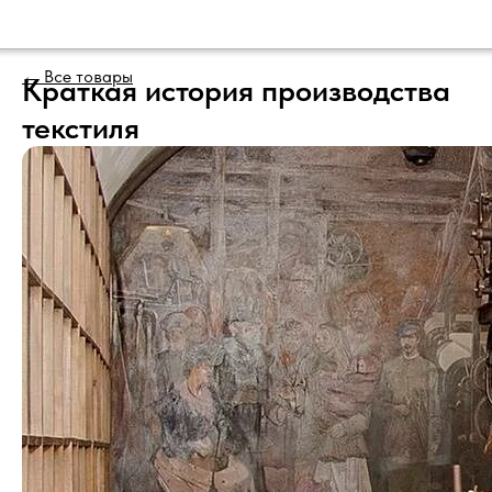
← Все товары
Краткая история производства
Главная
текстиля
Футболки хлопок
Футболки субли
Толстовки
Наволочки
Брендирование
Контакты