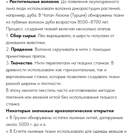
»
Растительные волокна
. До появления окультуренного
льна люди использовали волокна дикорастущих растений,
например, дуба. В Чатал-Хююке (Турция) обнаружены ткани
из лубяных волокон дуба возрастом 8500–8700 лет.
Процесс создания тканей включал несколько этапов:
1.
Сбор сырья
. Лён выращивали, а шерсть получали от
домашних животных.
2.
Прядение
. Волокна скручивали в нити с помощью
примитивных прялок.
3.
Ткачество
. Нити переплетали на ткацких станках. В
древности использовали как горизонтальные, так и
вертикальные станки, которые позволяли создавать ткани
разной ширины и плотности.
В эпоху неолита текстиль часто изготавливали методом
плетения или вязания иглой без использования ткацкого
станка.
Некоторые значимые археологические открытия
» В Грузии обнаружены остатки льняных нитей, датируемые
около 5000 г. до н.э..
» В Египте льняные ткани использовали для одежды жрецов и