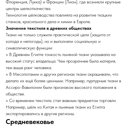
Флоренция, Лукка) и Франции (Лион), где возникли крупные
центры шелкоткачества.
Технология шёлководства повлияла на развитие ткацких
станков, красильного дела и химии в Европе.
Значение текстиля в древних обществах
Ткани не только служили практической цели (защита от
холода и непогоды), но и выполняли социальную и
символическую функции:
» В Древнем Египте тонкость льняной ткани указывала на
высокий статус владельца. Чем прозрачнее была материя,
тем выше ранг человека.
» В Месопотамии и других регионах ткани окрашивали, что
делало их ещё более ценными. Например, пурпурные ткани в
Ассиро-Вавилонии были признаком высокого положения в
обществе.
» Со временем текстиль стал важным предметом торговли.
Например, шёлк из Китая и льняные ткани из Египта
экспортировались в другие регионы.
Средневековье