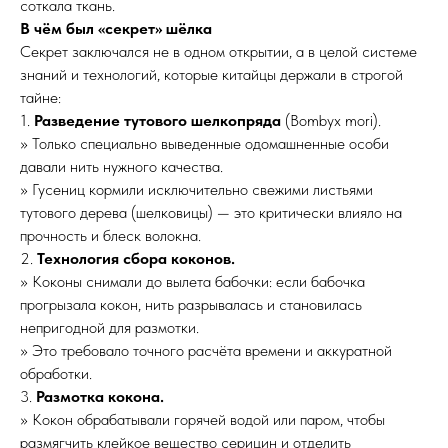
соткала ткань.
В чём был «секрет» шёлка
Секрет заключался не в одном открытии, а в целой системе
знаний и технологий, которые китайцы держали в строгой
тайне:
1.
Разведение тутового шелкопряда
(Bombyx mori).
» Только специально выведенные одомашненные особи
давали нить нужного качества.
» Гусениц кормили исключительно свежими листьями
тутового дерева (шелковицы) — это критически влияло на
прочность и блеск волокна.
2.
Технология сбора коконов.
» Коконы снимали до вылета бабочки: если бабочка
прогрызала кокон, нить разрывалась и становилась
непригодной для размотки.
» Это требовало точного расчёта времени и аккуратной
обработки.
3.
Размотка кокона.
» Кокон обрабатывали горячей водой или паром, чтобы
размягчить клейкое вещество серицин и отделить